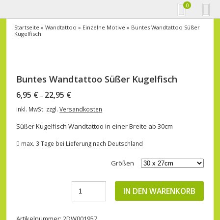
0
Startseite
»
Wandtattoo
»
Einzelne Motive
» Buntes Wandtattoo Süßer
Kugelfisch
Buntes Wandtattoo Süßer Kugelfisch
6,95
€
22,95
€
–
inkl. MwSt.
zzgl.
Versandkosten
Süßer Kugelfisch Wandtattoo in einer Breite ab 30cm
max. 3 Tage bei Lieferung nach Deutschland
Größen
IN DEN WARENKORB
Artikelnummer:
2DW001957