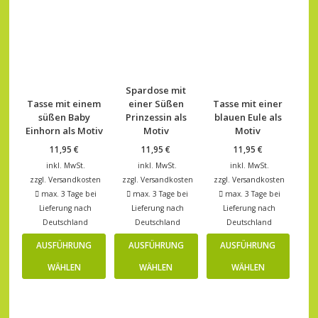
Spardose mit
Tasse mit einem
einer Süßen
Tasse mit einer
süßen Baby
Prinzessin als
blauen Eule als
Einhorn als Motiv
Motiv
Motiv
11,95
€
11,95
€
11,95
€
inkl. MwSt.
inkl. MwSt.
inkl. MwSt.
zzgl.
Versandkosten
zzgl.
Versandkosten
zzgl.
Versandkosten
max. 3 Tage bei
max. 3 Tage bei
max. 3 Tage bei
Lieferung nach
Lieferung nach
Lieferung nach
Deutschland
Deutschland
Deutschland
AUSFÜHRUNG
AUSFÜHRUNG
AUSFÜHRUNG
WÄHLEN
WÄHLEN
WÄHLEN