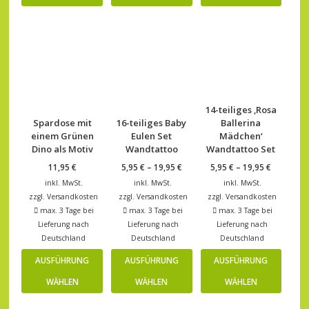
14-teiliges ‚Rosa
Spardose mit
16-teiliges Baby
Ballerina
einem Grünen
Eulen Set
Mädchen‘
Dino als Motiv
Wandtattoo
Wandtattoo Set
11,95
€
5,95
€
–
19,95
€
5,95
€
–
19,95
€
inkl. MwSt.
inkl. MwSt.
inkl. MwSt.
zzgl.
Versandkosten
zzgl.
Versandkosten
zzgl.
Versandkosten
max. 3 Tage bei
max. 3 Tage bei
max. 3 Tage bei
Lieferung nach
Lieferung nach
Lieferung nach
Deutschland
Deutschland
Deutschland
AUSFÜHRUNG
AUSFÜHRUNG
AUSFÜHRUNG
WÄHLEN
WÄHLEN
WÄHLEN